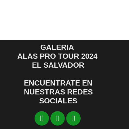
Ir
al
contenido
GALERIA
ALAS PRO TOUR 2024
EL SALVADOR
ENCUENTRATE EN
NUESTRAS REDES
SOCIALES
Facebook
X-
Instagram
twitter-
square