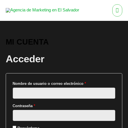
Ir
ME
al
contenido
PRI
MI CUENTA
Obligatorio
Obligatorio
Acceder
Nombre de usuario o correo electrónico
*
Contraseña
*