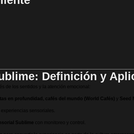
ublime: Definición y Apli
vés de los sentidos y la atención emocional:
stas en profundidad, cafés del mundo (World Cafés)
y
Seed 
 experiencias sensoriales.
nsorial Sublime
con monitoreo y control.