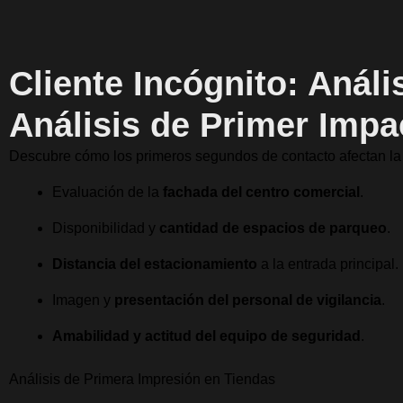
Cliente Incógnito: Análi
Análisis de Primer Imp
Descubre cómo los primeros segundos de contacto afectan la 
Evaluación de la
fachada del centro comercial
.
Disponibilidad y
cantidad de espacios de parqueo
.
Distancia del estacionamiento
a la entrada principal.
Imagen y
presentación del personal de vigilancia
.
Amabilidad y actitud del equipo de seguridad
.
Análisis de Primera Impresión en Tiendas