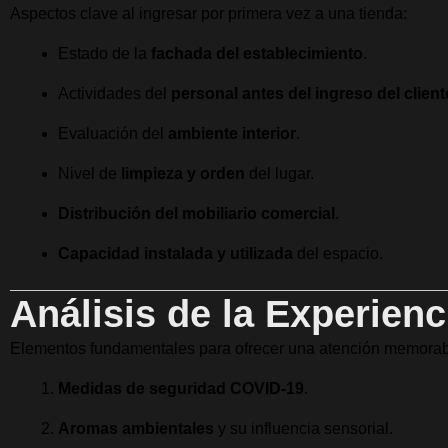
Aspectos clave al ingresar por primera vez a una tienda:
Estado de la
fachada del establecimiento
.
Actividades del
personal antes del ingreso del client
Evaluación del
ambiente interior
.
Nivel de
limpieza y orden
del lugar.
Distribución del mobiliario comercial
.
Capacidad instalada y utilizada
del espacio.
Análisis de la Experienc
Elementos fundamentales para ofrecer una atención memorab
Medidas de seguridad COVID-19
.
Aromas ambientales
y su influencia sensorial.