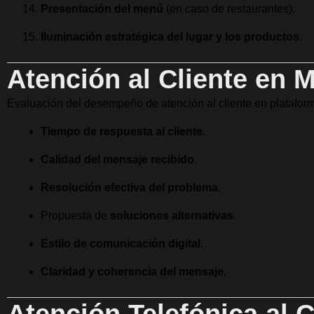
Presentación del menú
(en caso de restaurantes).
Iluminación estratégica del lugar y los productos
.
Atención al Cliente en M
Evaluación del desempeño de atención al cliente en platafo
Tiempo de respuesta al cliente
.
Calidad del mensaje recibido
.
Resolución efectiva del problema
.
Propuesta de
soluciones alternativas
.
Estilo de comunicación digital
.
Claridad y coherencia del mensaje
.
Atención Telefónica al C