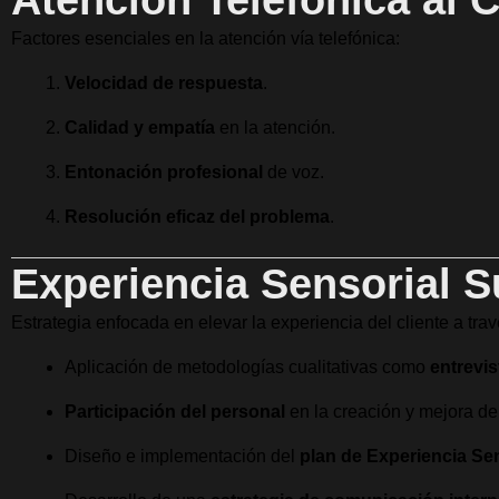
Factores esenciales en la atención vía telefónica:
Velocidad de respuesta
.
Calidad y empatía
en la atención.
Entonación profesional
de voz.
Resolución eficaz del problema
.
Experiencia Sensorial S
Estrategia enfocada en elevar la experiencia del cliente a tra
Aplicación de metodologías cualitativas como
entrevi
Participación del personal
en la creación y mejora de
Diseño e implementación del
plan de Experiencia Se