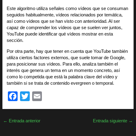
Este algoritmo utiliza señales como vídeos que se consuman
seguidos habitualmente, vídeos relacionados por temática,
así como vídeos que se han visto con anterioridad. Al ser
capaz de comprender los vídeos que se suelen ver juntos,
YouTube puede identificar qué vídeos mostrar en esta
sección.
Por otra parte, hay que tener en cuenta que YouTube también
utiliza ciertos factores externos, que suele tomar de Google,
para posicionar sus vídeos. Para ello, analiza también el
interés que genera un tema en un momento concreto, así
como lo competida que está la palabra clave del vídeo y
también si se trata de contenido evergreen o temporal.
F
T
E
a
wi
m
c
tt
ail
←
Entrada anterior
Entrada siguiente
→
e
er
b