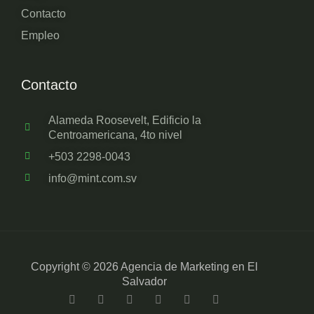
Contacto
Empleo
Contacto
Alameda Roosevelt, Edificio la
Centroamericana, 4to nivel
+503 2298-0043
info@mint.com.sv
Copyright © 2026 Agencia de Marketing en El
Salvador
F
T
L
Y
I
T
a
w
i
o
n
i