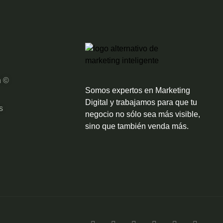
n ©
Somos expertos en Marketing
Digital y trabajamos para que tu
s
negocio no sólo sea más visible,
sino que también venda más.
F
T
L
Y
I
T