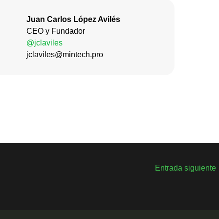
Juan Carlos López Avilés
CEO y Fundador
@jclaviles
jclaviles@mintech.pro
Entrada siguiente