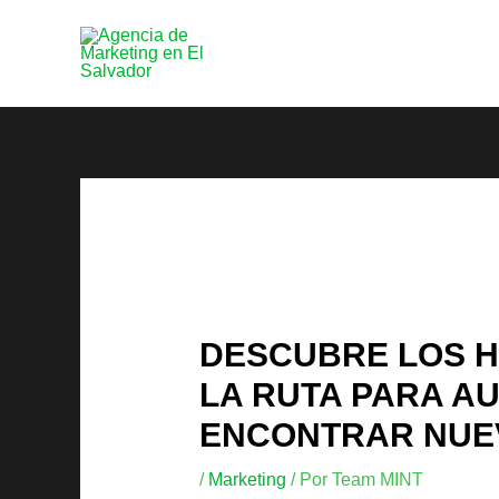
Ir
al
contenido
DESCUBRE LOS 
LA RUTA PARA A
ENCONTRAR NUE
/
Marketing
/ Por
Team MINT