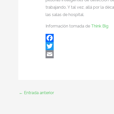
trabajando. Y tal vez, allá por la d
las salas de hospital.
Información tomada de
Think Big
F
a
T
c
w
E
e
i
m
b
t
a
o
t
i
←
Entrada anterior
o
e
l
k
r