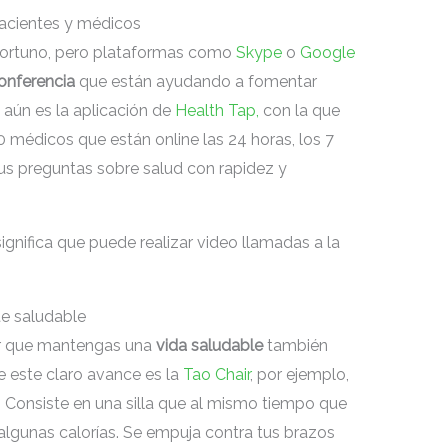
pacientes y médicos
oportuno, pero plataformas como
Skype
o
Google
conferencia
que están ayudando a fomentar
 aún es la aplicación de
Health Tap,
con la que
médicos que están online las 24 horas, los 7
us preguntas sobre salud con rapidez y
gnifica que puede realizar video llamadas a la
te saludable
r que mantengas una
vida saludable
también
 este claro avance es la
Tao Chair
, por ejemplo,
. Consiste en una silla que al mismo tiempo que
lgunas calorías. Se empuja contra tus brazos