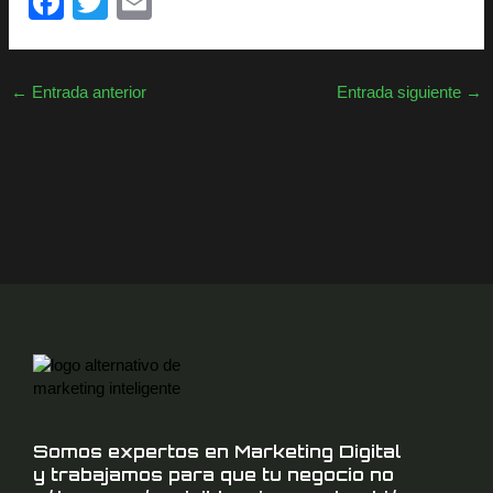
F
T
E
a
wi
m
c
tt
ail
←
Entrada anterior
Entrada siguiente
→
e
er
b
o
o
k
Somos expertos en Marketing Digital
y trabajamos para que tu negocio no