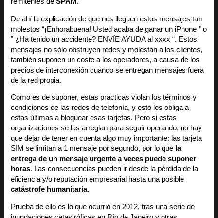
remitentes de
SPAM
.
De ahí la explicación de que nos lleguen estos mensajes tan
molestos “¡Enhorabuena! Usted acaba de ganar un iPhone ” o
” ¿Ha tenido un accidente? ENVÍE AYUDA al xxxx “. Estos
mensajes no sólo obstruyen redes y molestan a los clientes,
también suponen un coste a los operadores, a causa de los
precios de interconexión cuando se entregan mensajes fuera
de la red propia.
Como es de suponer, estas prácticas violan los términos y
condiciones de las redes de telefonía, y esto les obliga a
estas últimas a bloquear esas tarjetas. Pero si estas
organizaciones se las arreglan para seguir operando, no hay
que dejar de tener en cuenta algo muy importante: las tarjeta
SIM se limitan a 1 mensaje por segundo, por lo que
la
entrega de un mensaje urgente a veces puede suponer
horas
. Las consecuencias pueden ir desde la pérdida de la
eficiencia y/o reputación empresarial hasta una posible
catástrofe humanitaria.
Prueba de ello es lo que ocurrió en 2012, tras una serie de
inundaciones catastróficas en Río de Janeiro y otras