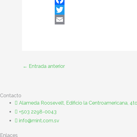
F
a
T
c
w
E
e
i
m
b
t
a
o
t
i
←
Entrada anterior
o
e
l
k
r
Contacto
Alameda Roosevelt, Edificio la Centroamericana, 4to
+503 2298-0043
info@mint.com.sv
Enlaces