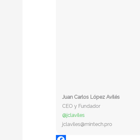
Juan Carlos López Avilés
CEO y Fundador
@jclaviles
jclaviles@mintech.pro