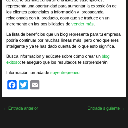
de que te permita construir una lista de suscriptores,
representa una oportunidad para aumentar la exposición de
los clientes potenciales a información y propaganda
relacionada con tu producto, cosa que se traduce en un
incremento en las posibilidades de
vender más
.
La lista de beneficios que un blog representa para tu empresa
podría continuar por muchas líneas más, pero creo que eres
inteligente y ya te has dado cuenta de lo que esto significa.
Busca información y edúcate sobre cómo crear un
blog
exitoso
; te aseguro que los resultados te sorprenderán.
Información tomada de
soyentrepreneur
F
T
E
a
wi
m
c
tt
ail
←
Entrada anterior
Entrada siguiente
→
e
er
b