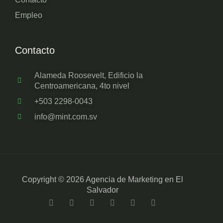
Empleo
Contacto
Alameda Roosevelt, Edificio la
Centroamericana, 4to nivel
+503 2298-0043
info@mint.com.sv
Copyright © 2026 Agencia de Marketing en El
Salvador
F
T
L
Y
I
T
a
w
i
o
n
i
c
i
n
u
s
k
e
t
k
t
t
t