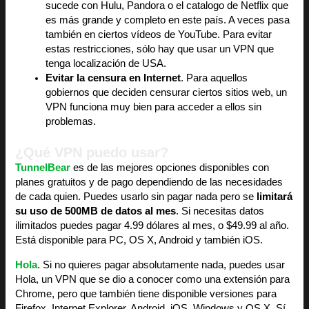
sucede con Hulu, Pandora o el catalogo de Netflix que
es más grande y completo en este país. A veces pasa
también en ciertos vídeos de YouTube. Para evitar
estas restricciones, sólo hay que usar un VPN que
tenga localización de USA.
Evitar la censura en Internet
. Para aquellos
gobiernos que deciden censurar ciertos sitios web, un
VPN funciona muy bien para acceder a ellos sin
problemas.
¿Qué VPN puedo usar?
TunnelBear
es de las mejores opciones disponibles con
planes gratuitos y de pago dependiendo de las necesidades
de cada quien. Puedes usarlo sin pagar nada pero se
limitará
su uso de 500MB de datos al mes
. Si necesitas datos
ilimitados puedes pagar 4.99 dólares al mes, o $49.99 al año.
Está disponible para PC, OS X, Android y también iOS.
Hola
. Si no quieres pagar absolutamente nada, puedes usar
Hola, un VPN que se dio a conocer como una extensión para
Chrome, pero que también tiene disponible versiones para
Firefox, Internet Explorer, Android, iOS, Windows y OS X. Sí