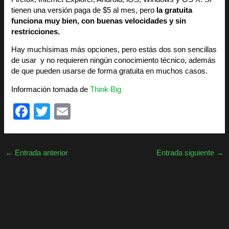
tienen una versión paga de $5 al mes, pero
la gratuita
funciona muy bien, con buenas velocidades y sin
restricciones.
Hay muchísimas más opciones, pero estás dos son sencillas
de usar y no requieren ningún conocimiento técnico, además
de que pueden usarse de forma gratuita en muchos casos.
Información tomada de
Think Big
F
T
E
a
wi
m
c
tt
ail
←
Entrada anterior
Entrada siguiente
→
e
er
b
o
o
k