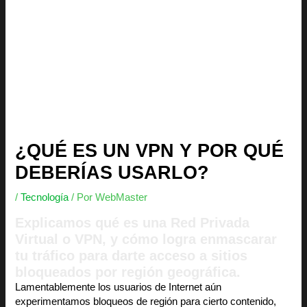
¿QUÉ ES UN VPN Y POR QUÉ
DEBERÍAS USARLO?
/
Tecnología
/ Por
WebMaster
Explicamos qué es una Red Privada
Virtual o VPN, y cómo logra enmascarar
tu tráfico para darte acceso a sitios
bloqueados por región geográfica.
Lamentablemente los usuarios de Internet aún
experimentamos bloqueos de región para cierto contenido,