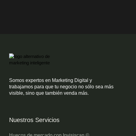
o
o
k
Somos expertos en Marketing Digital y
trabajamos para que tu negocio no sólo sea más
visible, sino que también venda más.
Nuestros Servicios
Huecos de mercado con Invisiscan ©