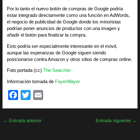
Por lo tanto el nuevo botón de compras de Google podría
estar integrado directamente como una función en AdWords,
el negocio de publicidad de Google donde los minoristas
podrían poner anuncios de productos con una imagen y
añadir el botón para finalizar la compra.
Esto podría ser especialmente interesante en el móvil,
aunque las esperanzas de Google siguen siendo
posicionarse contra Amazon y otros sitios de compras online.
Foto portada (cc)
The Searcher
Información tomada de
FayerWayer
F
T
E
a
wi
m
c
tt
ail
←
Entrada anterior
Entrada siguiente
→
e
er
b