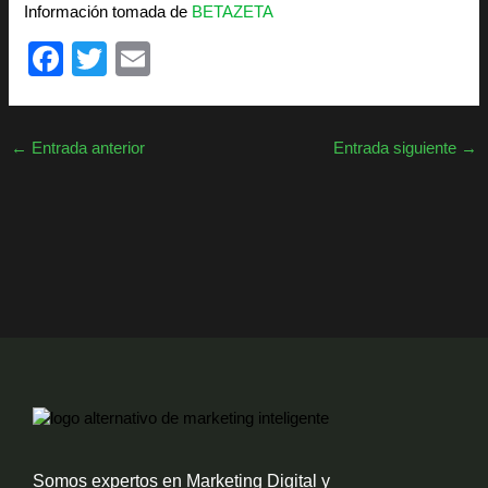
Información tomada de
BETAZETA
F
T
E
a
wi
m
c
tt
ail
←
Entrada anterior
Entrada siguiente
→
e
er
b
o
o
k
Somos expertos en Marketing Digital y