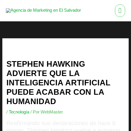
Ir
ME
al
contenido
PRI
STEPHEN HAWKING
ADVIERTE QUE LA
INTELIGENCIA ARTIFICIAL
PUEDE ACABAR CON LA
HUMANIDAD
/
Tecnología
/ Por
WebMaster
Reafirmando sus declaraciones de hace 6
meses, Stephen Hawking vuelve a expresar