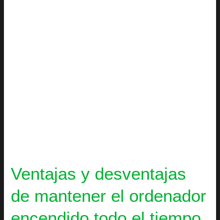
el
ordenador
encendido
todo
el
tiempo
Ventajas y desventajas
de mantener el ordenador
encendido todo el tiempo