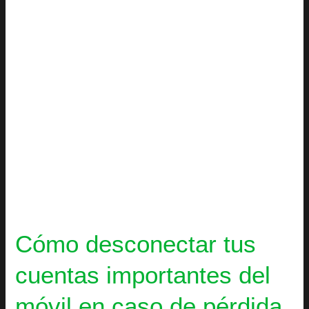
del
móvil
en
caso
de
pérdida
o
robo
Cómo desconectar tus
cuentas importantes del
móvil en caso de pérdida