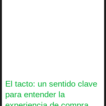
para
entender
la
experiencia
de
compra
El tacto: un sentido clave
para entender la
experiencia de compra