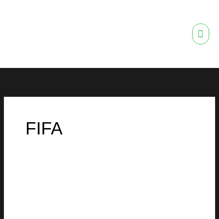
Ir
ME
al
contenido
PRI
FIFA
El
impacto
por
Escándalo
FIFA