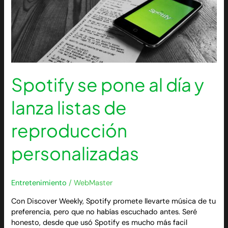
listas
de
reproducción
personalizadas
Spotify se pone al día y
lanza listas de
reproducción
personalizadas
Entretenimiento
/
WebMaster
Con Discover Weekly, Spotify promete llevarte música de tu
preferencia, pero que no habías escuchado antes. Seré
honesto, desde que usó Spotify es mucho más facil