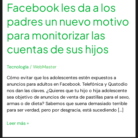
nuevo
Facebook les da a los
motivo
para
padres un nuevo motivo
monitorizar
las
para monitorizar las
cuentas
de
cuentas de sus hijos
sus
hijos
Tecnología
/
WebMaster
Cómo evitar que los adolescentes estén expuestos a
anuncios para adultos en Facebook. Telefónica y Qustodio
nos dan las claves. ¿Quieres que tu hijo o hija adolescente
sea objetivo de anuncios de venta de pastillas para el sexo,
armas o de dieta? Sabemos que suena demasiado terrible
para ser verdad, pero por desgracia, está sucediendo […]
Leer más »