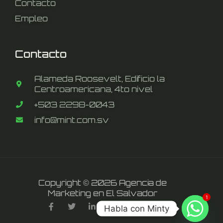
Contacto
Empleo
Contacto
Alameda Roosevelt, Edificio la
Centroamericana, 4to nivel
+503 2298-0043
info@mint.com.sv
Copyright © 2026 Agencia de
Marketing en El Salvador
1
F
T
L
Y
I
T
Habla con Minty
a
w
i
o
n
i
c
i
n
u
s
k