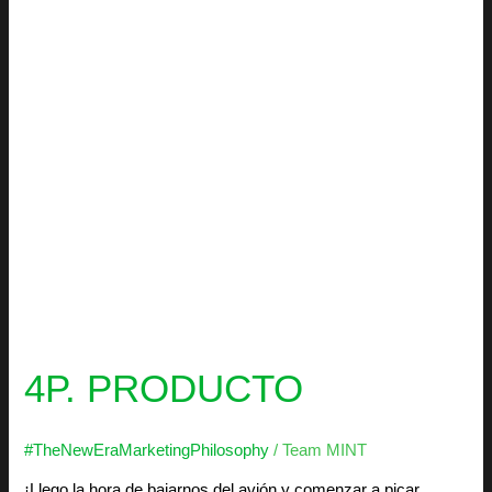
4P. PRODUCTO
#TheNewEraMarketingPhilosophy
/
Team MINT
¡Llego la hora de bajarnos del avión y comenzar a picar