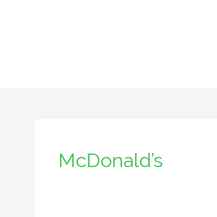
Ir
al
contenido
McDonald’s