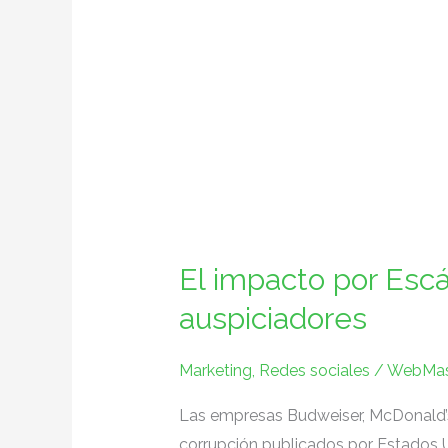
El impacto por Esc
auspiciadores
Marketing
,
Redes sociales
/
WebMas
Las empresas Budweiser, McDonald’s
corrupción publicados por Estados U