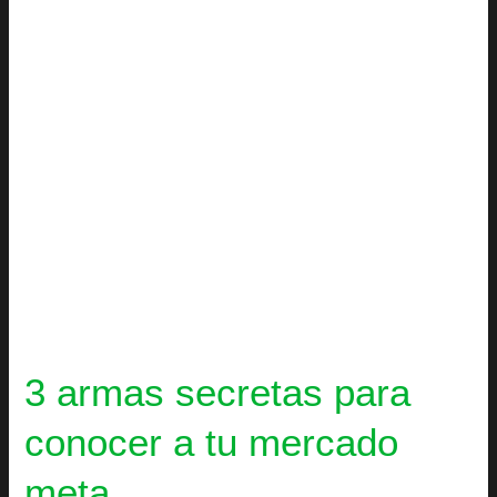
a
tu
mercado
meta
3 armas secretas para
conocer a tu mercado
meta