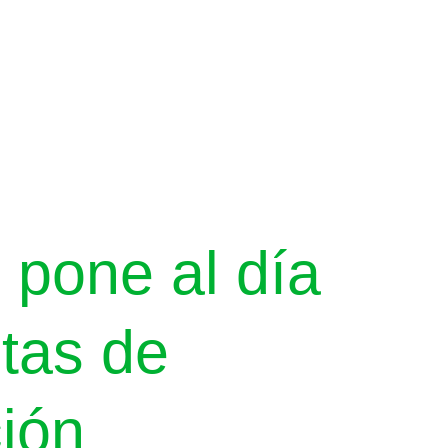
 pone al día
stas de
ión