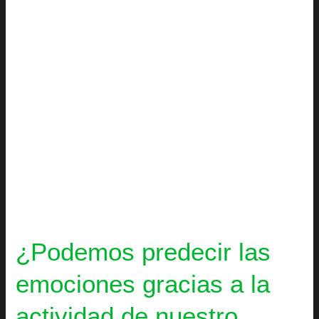
a
la
actividad
de
nuestro
cerebro?
¿Podemos predecir las
emociones gracias a la
actividad de nuestro