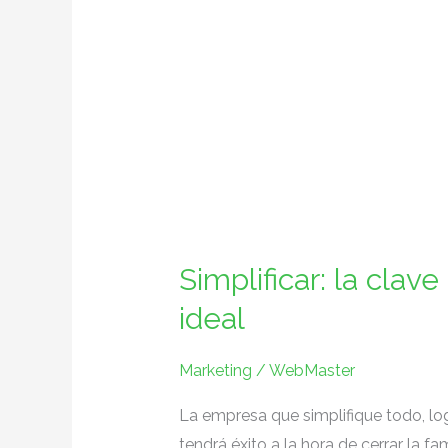
Simplificar: la clav
ideal
Marketing
/
WebMaster
La empresa que simplifique todo, log
tendrá éxito a la hora de cerrar la f