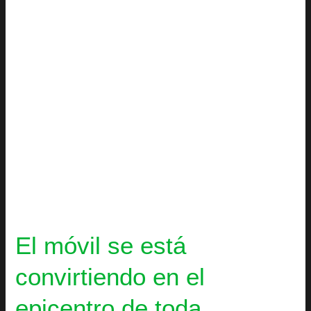
en
el
epicentro
de
toda
estrategia
de
marketing
El móvil se está
convirtiendo en el
epicentro de toda