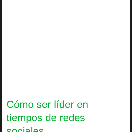
de
redes
sociales
Cómo ser líder en
tiempos de redes
sociales