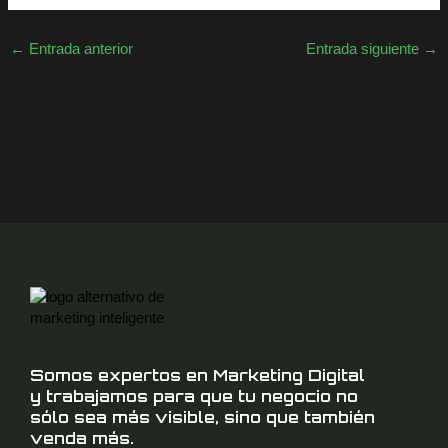
c
tt
ail
←
Entrada anterior
Entrada siguiente
→
e
er
b
o
o
k
Somos expertos en Marketing Digital
y trabajamos para que tu negocio no
sólo sea más visible, sino que también
venda más.