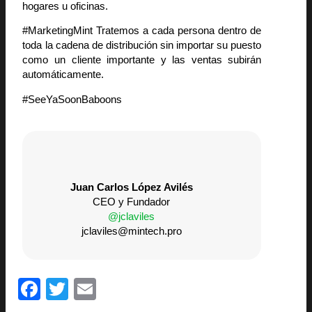
hogares u oficinas.
#MarketingMint Tratemos a cada persona dentro de
toda la cadena de distribución sin importar su puesto
como un cliente importante y las ventas subirán
automáticamente.
#SeeYaSoonBaboons
Juan Carlos López Avilés
CEO y Fundador
@jclaviles
jclaviles@mintech.pro
F
T
E
a
wi
m