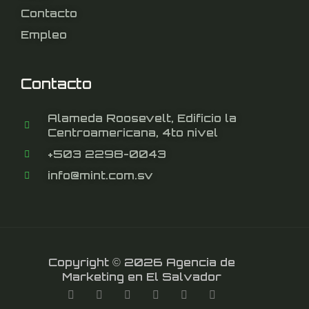
Contacto
Empleo
Contacto
Alameda Roosevelt, Edificio la
Centroamericana, 4to nivel
+503 2298-0043
info@mint.com.sv
Copyright © 2026 Agencia de
Marketing en El Salvador
F
T
L
Y
I
T
a
w
i
o
n
i