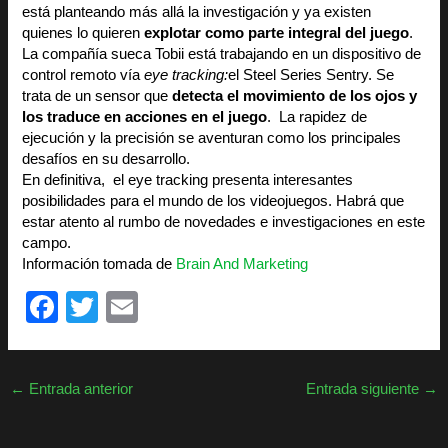
está planteando más allá la investigación y ya existen
quienes lo quieren
explotar como parte integral del juego
.
La compañía sueca Tobii está trabajando en un dispositivo de
control remoto vía
eye tracking:
el Steel Series Sentry. Se
trata de un sensor que
detecta el movimiento de los ojos y
los traduce en acciones en el juego
. La rapidez de
ejecución y la precisión se aventuran como los principales
desafíos en su desarrollo.
En definitiva, el eye tracking presenta interesantes
posibilidades para el mundo de los videojuegos. Habrá que
estar atento al rumbo de novedades e investigaciones en este
campo.
Información tomada de
Brain And Marketing
F
T
E
a
wi
m
c
tt
ail
←
Entrada anterior
Entrada siguiente
→
e
er
b