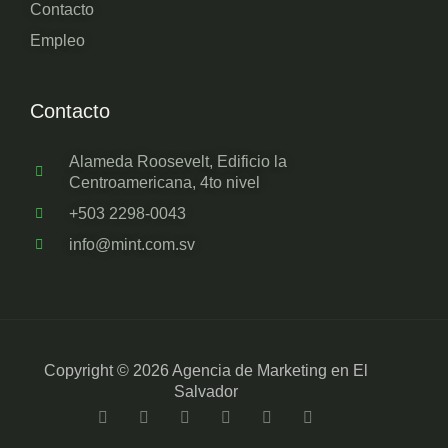
Contacto
Empleo
Contacto
Alameda Roosevelt, Edificio la
Centroamericana, 4to nivel
+503 2298-0043
info@mint.com.sv
Copyright © 2026 Agencia de Marketing en El
Salvador
F
T
L
Y
I
T
a
w
i
o
n
i
c
i
n
u
s
k