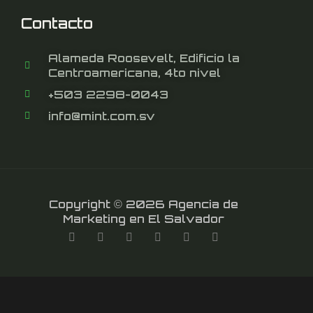
Contacto
Alameda Roosevelt, Edificio la
Centroamericana, 4to nivel
+503 2298-0043
info@mint.com.sv
Copyright © 2026 Agencia de
Marketing en El Salvador
F
T
L
Y
I
T
a
w
i
o
n
i
c
i
n
u
s
k
e
t
k
t
t
t
b
t
e
u
a
o
o
e
d
b
g
k
o
r
i
e
r
k
n
a