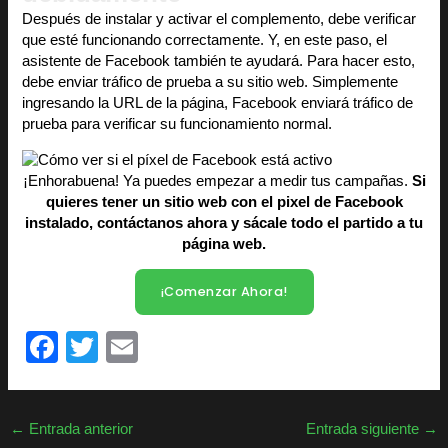
Después de instalar y activar el complemento, debe verificar
que esté funcionando correctamente. Y, en este paso, el
asistente de Facebook también te ayudará. Para hacer esto,
debe enviar tráfico de prueba a su sitio web. Simplemente
ingresando la URL de la página, Facebook enviará tráfico de
prueba para verificar su funcionamiento normal.
¡Enhorabuena! Ya puedes empezar a medir tus campañas.
Si
quieres tener un sitio web con el pixel de Facebook
instalado, contáctanos ahora y sácale todo el partido a tu
página web.
¡Comenzar Ahora!
F
T
E
a
wi
m
c
tt
ail
←
Entrada anterior
Entrada siguiente
→
e
er