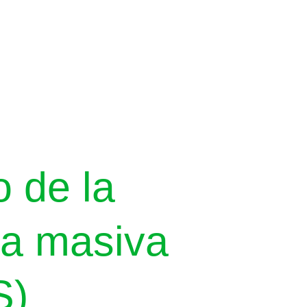
o de la
ía masiva
S)