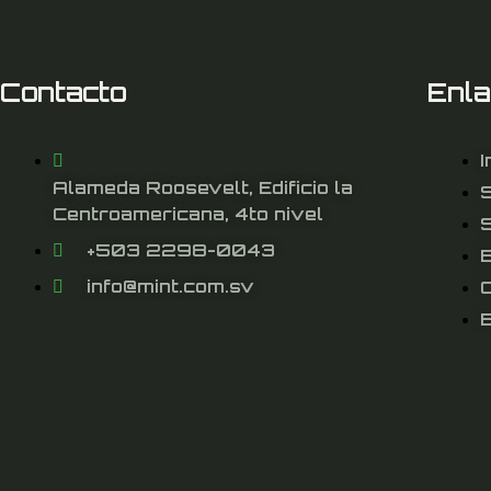
Contacto
Enl
I
Alameda Roosevelt, Edificio la
Centroamericana, 4to nivel
S
+503 2298-0043
info@mint.com.sv