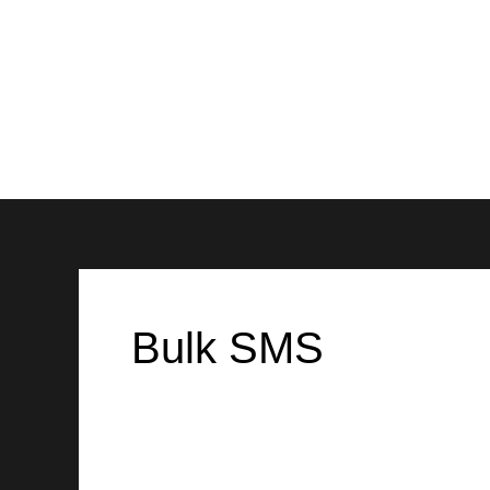
Ir
al
contenido
Bulk SMS