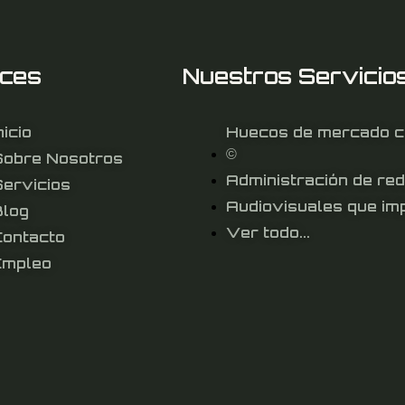
aces
Nuestros Servicio
nicio
Huecos de mercado co
©
Sobre Nosotros
Administración de red
ervicios
Audiovisuales que im
Blog
Ver todo...
Contacto
Empleo