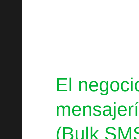
El negoci
mensajer
(Bulk SM