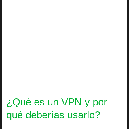
por
qué
deberías
usarlo?
¿Qué es un VPN y por
qué deberías usarlo?