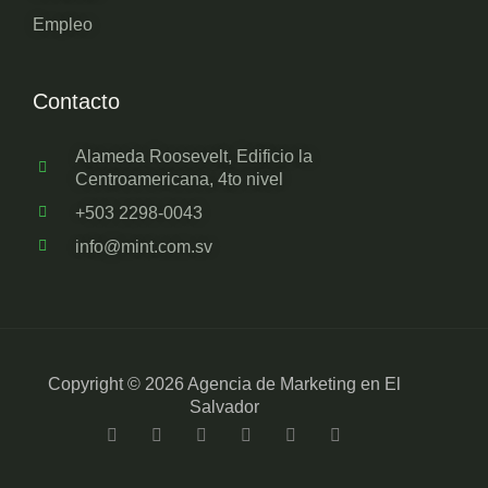
Empleo
Contacto
Alameda Roosevelt, Edificio la
Centroamericana, 4to nivel
+503 2298-0043
info@mint.com.sv
Copyright © 2026 Agencia de Marketing en El
Salvador
F
T
L
Y
I
T
a
w
i
o
n
i
c
i
n
u
s
k
e
t
k
t
t
t