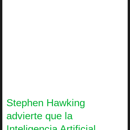
Inteligencia
Artificial
puede
acabar
con
la
humanidad
Stephen Hawking
advierte que la
Inteligencia Artificial