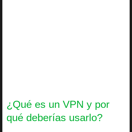
por
qué
deberías
usarlo?
¿Qué es un VPN y por
qué deberías usarlo?