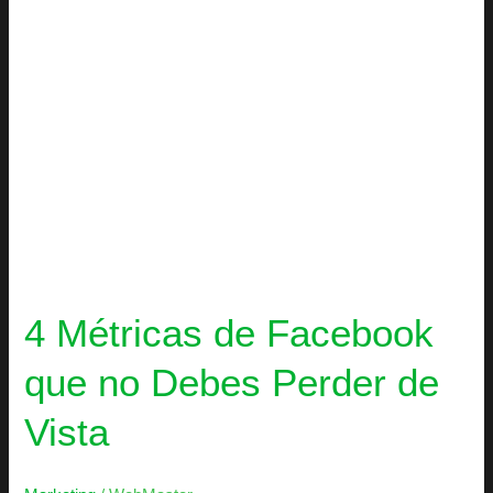
Perder
de
Vista
4 Métricas de Facebook
que no Debes Perder de
Vista