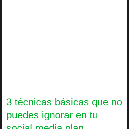
puedes
ignorar
en
tu
social
media
plan
3 técnicas básicas que no
puedes ignorar en tu
social media plan