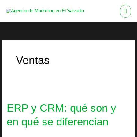
Ir
ME
al
contenido
PRI
Ventas
ERP
y
CRM:
ERP y CRM: qué son y
qué
son
en qué se diferencian
y
en
qué