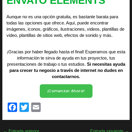
ENVATO ELEMENTS
Aunque no es una opción gratuita, es bastante barata para
todas las opciones que ofrece. Aquí, puede encontrar
imágenes, iconos, gráficos, ilustraciones, videos, plantillas de
video, plantillas de sitios web, efectos de sonido y más.
¡Gracias por haber llegado hasta el final! Esperamos que esta
información te sirva de ayuda en tus proyectos, tus
presentaciones de trabajo o tus estudios.
Si necesitas ayuda
para crecer tu negocio a través de internet no dudes en
contactarnos.
¡Comenzar Ahora!
F
T
E
a
wi
m
c
tt
ail
←
Entrada anterior
Entrada siguiente
→