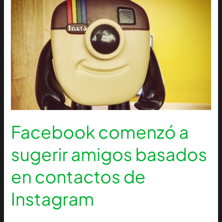
Facebook
comenzó
a
sugerir
amigos
basados
en
contactos
de
Instagram
Facebook comenzó a
sugerir amigos basados
en contactos de
Instagram