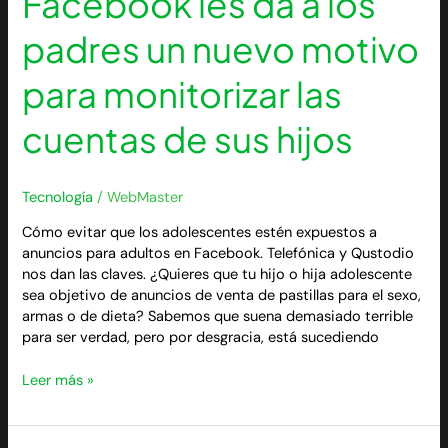
Facebook les da a los
motivo
para
padres un nuevo motivo
monitorizar
las
para monitorizar las
cuentas
de
cuentas de sus hijos
sus
hijos
Tecnología
/
WebMaster
Cómo evitar que los adolescentes estén expuestos a
anuncios para adultos en Facebook. Telefónica y Qustodio
nos dan las claves. ¿Quieres que tu hijo o hija adolescente
sea objetivo de anuncios de venta de pastillas para el sexo,
armas o de dieta? Sabemos que suena demasiado terrible
para ser verdad, pero por desgracia, está sucediendo
Leer más »