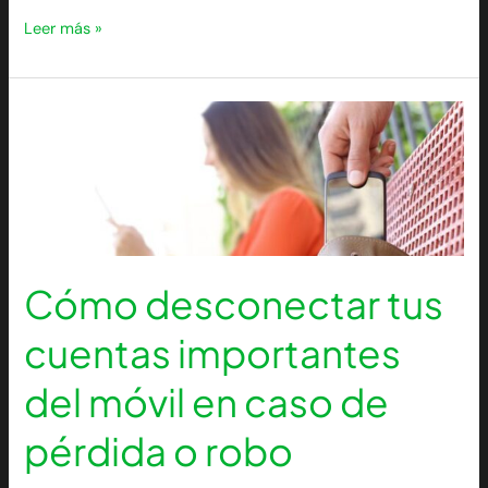
Leer más »
Cómo
desconectar
tus
cuentas
importantes
del
móvil
en
Cómo desconectar tus
caso
de
cuentas importantes
pérdida
o
robo
del móvil en caso de
pérdida o robo