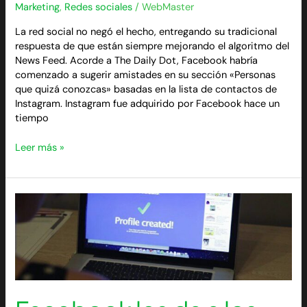
Marketing
,
Redes sociales
/
WebMaster
La red social no negó el hecho, entregando su tradicional
respuesta de que están siempre mejorando el algoritmo del
News Feed. Acorde a The Daily Dot, Facebook habría
comenzado a sugerir amistades en su sección «Personas
que quizá conozcas» basadas en la lista de contactos de
Instagram. Instagram fue adquirido por Facebook hace un
tiempo
Leer más »
Facebook
les
da
a
los
padres
un
nuevo