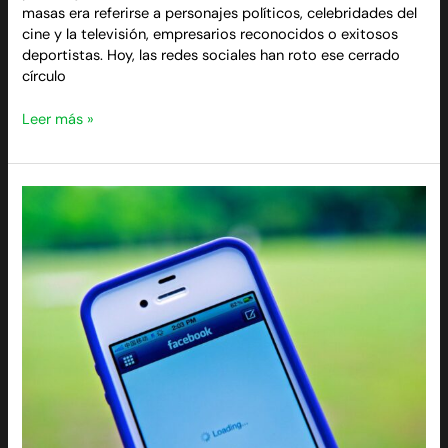
masas era referirse a personajes políticos, celebridades del
cine y la televisión, empresarios reconocidos o exitosos
deportistas. Hoy, las redes sociales han roto ese cerrado
círculo
Leer más »
Los
millennials
consultan
noticias
de
política
en
Facebook
más
que
en
cualquier
otro